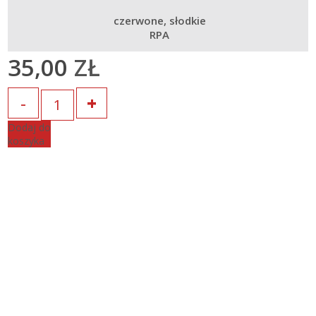
czerwone
słodkie
RPA
35,00
ZŁ
Ilość
Dodaj do
koszyka