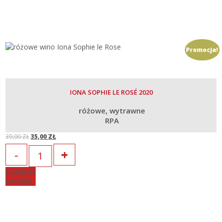
Promocja!
IONA SOPHIE LE ROSÉ 2020
różowe
wytrawne
RPA
39,00
ZŁ
35,00
ZŁ
Original
Current
Ilość
price
price
Dodaj do
koszyka
was:
is:
39,00 zł.
35,00 zł.