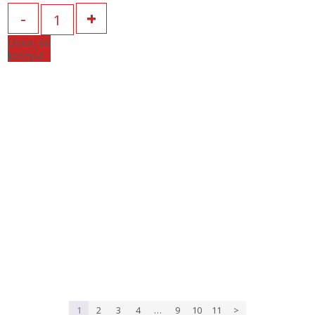
Ilość
Dodaj do
koszyka
1
2
3
4
…
9
10
11
>