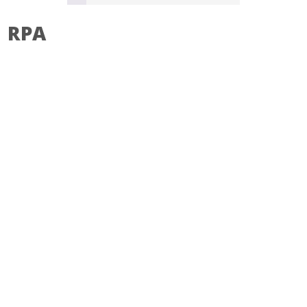
RPA
SKONTAKTUJ SIĘ Z NAMI