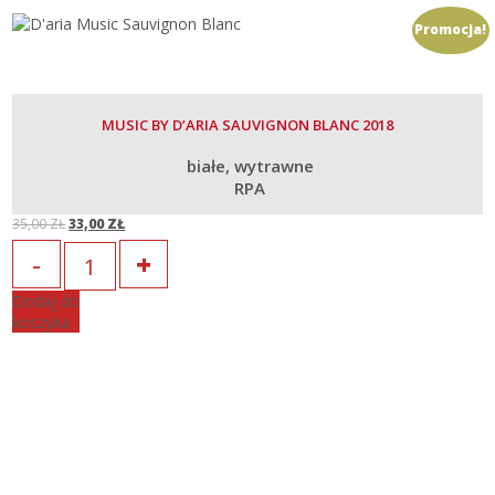
Promocja!
MUSIC BY D’ARIA SAUVIGNON BLANC 2018
białe
wytrawne
RPA
35,00
ZŁ
33,00
ZŁ
Original
Current
Ilość
price
price
Dodaj do
koszyka
was:
is:
35,00 zł.
33,00 zł.