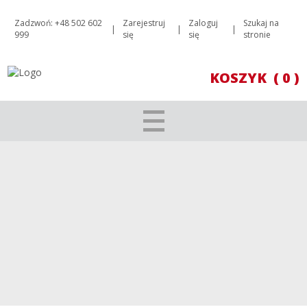
Zadzwoń: +48 502 602
Zarejestruj
Zaloguj
Szukaj na
|
|
|
999
się
się
stronie
KOSZYK
( 0 )
RPA