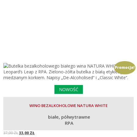
Promocja!
NOWOŚĆ
WINO BEZALKOHOLOWE NATURA WHITE
białe
półwytrawne
RPA
37,00
ZŁ
33,00
ZŁ