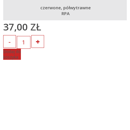
czerwone
półwytrawne
RPA
37,00
ZŁ
Ilość
Dodaj do
koszyka