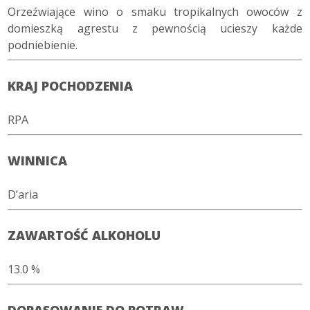
Orzeźwiające wino o smaku tropikalnych owoców z
domieszką agrestu z pewnością ucieszy
każde
podniebienie.
KRAJ POCHODZENIA
RPA
WINNICA
D’aria
ZAWARTOŚĆ ALKOHOLU
13.0 %
DOPASOWANIE DO POTRAW