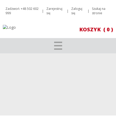
Zadzwoń: +48 502 602
Zarejestruj
Zaloguj
Szukaj na
|
|
|
999
się
się
stronie
KOSZYK
( 0 )
MUSIC BY D’ARIA SAUVIGNON BLANC
2018