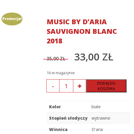
Promocja!
MUSIC BY D’ARIA
SAUVIGNON BLANC
2018
33,00
ZŁ
35,00
ZŁ
Original
Current
16 w magazynie
Ilość
price
price
DODAJ DO
KOSZYKA
was:
is:
Kolor
białe
35,00 zł.
33,00 zł.
Stopień słodyczy
wytrawne
Winnica
D'aria