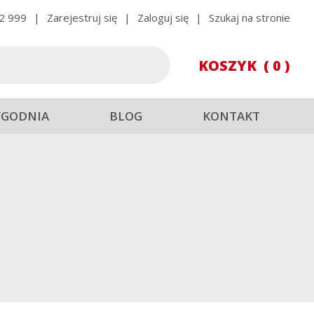
2 999
|
Zarejestruj się
|
Zaloguj się
|
Szukaj na stronie
KOSZYK
( 0 )
YGODNIA
BLOG
KONTAKT
LANC 2018