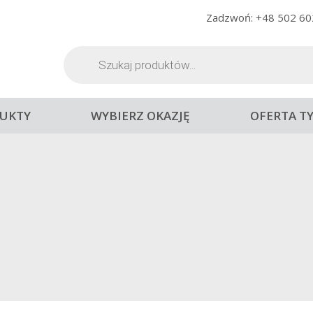
Zadzwoń: +48 502 60
Wyszukiwarka
produktów
UKTY
WYBIERZ OKAZJĘ
OFERTA T
AL MATYS SAUVIGNON B