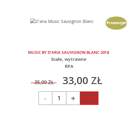
Promocja!
MUSIC BY D’ARIA SAUVIGNON BLANC 2018
białe
wytrawne
RPA
33,00
ZŁ
35,00
ZŁ
Original
Current
Ilość
Dodaj do
koszyka
price
price
was:
is: