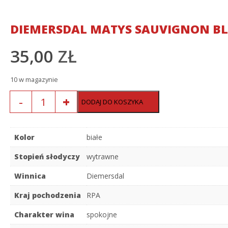
DIEMERSDAL MATYS SAUVIGNON BL
35,00
ZŁ
10 w magazynie
Ilość
DODAJ DO KOSZYKA
Kolor
białe
Stopień słodyczy
wytrawne
Winnica
Diemersdal
Kraj pochodzenia
RPA
Charakter wina
spokojne