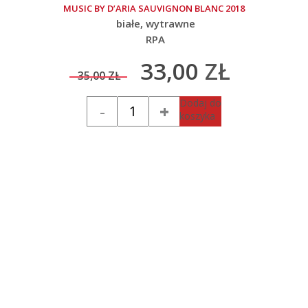
MUSIC BY D’ARIA SAUVIGNON BLANC 2018
białe
wytrawne
RPA
33,00
ZŁ
35,00
ZŁ
Original
Current
Ilość
Dodaj do
koszyka
price
price
was:
is:
35,00 zł.
33,00 zł.