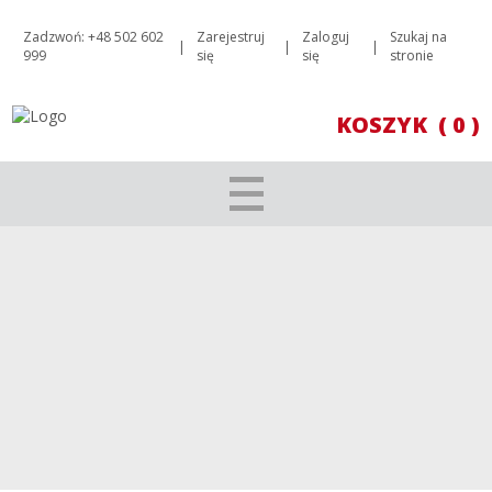
Zadzwoń: +48 502 602
Zarejestruj
Zaloguj
Szukaj na
|
|
|
999
się
się
stronie
KOSZYK
( 0 )
MUSIC BY D’ARIA RED 2019