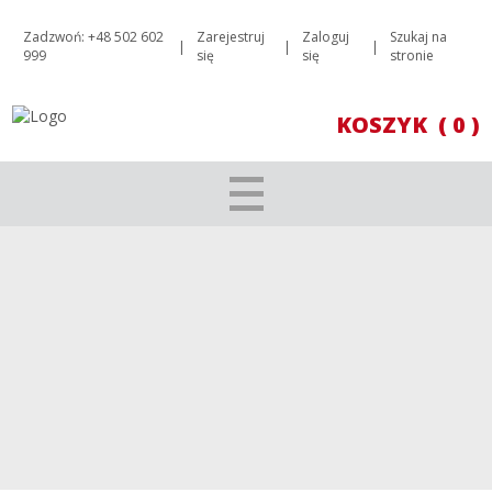
Zadzwoń: +48 502 602
Zarejestruj
Zaloguj
Szukaj na
|
|
|
999
się
się
stronie
KOSZYK
( 0 )
ZESTAWY