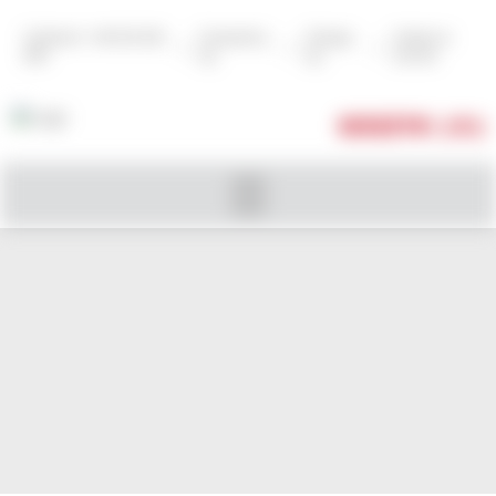
Zadzwoń: +48 502 602
Zarejestruj
Zaloguj
Szukaj na
|
|
|
999
się
się
stronie
KOSZYK
( 0 )
SEVEN SISTERS SWEET RED 2018