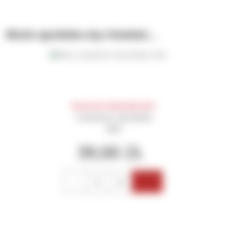
Może spodoba się również…
MUSIC BY D’ARIA RED 2019
czerwone
wytrawne
RPA
39,00
ZŁ
Ilość
Dodaj do
koszyka