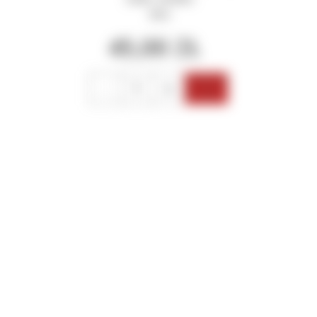
RPA
45,00
ZŁ
Ilość
Dodaj do
koszyka