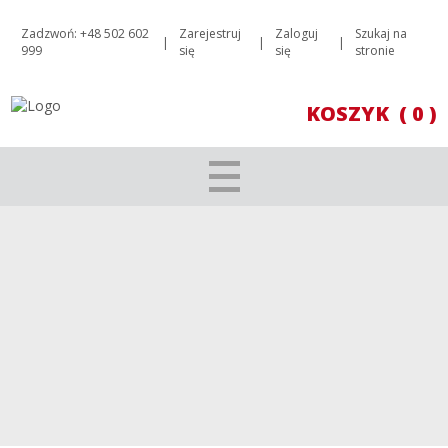
Zadzwoń: +48 502 602
Zarejestruj
Zaloguj
Szukaj na
|
|
|
999
się
się
stronie
KOSZYK
( 0 )
CARIGNAN