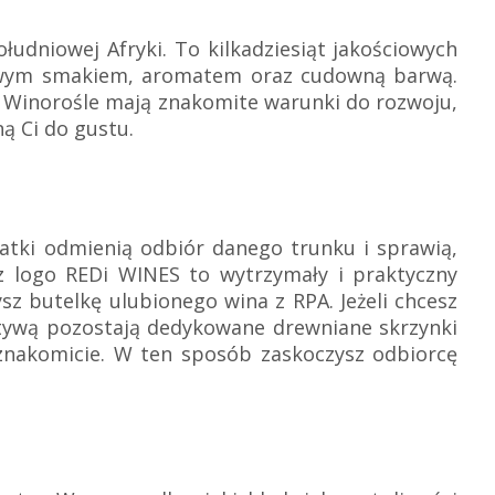
łudniowej Afryki. To kilkadziesiąt jakościowych
tkowym smakiem, aromatem oraz cudowną barwą.
ść. Winorośle mają znakomite warunki do rozwoju,
ą Ci do gustu.
atki odmienią odbiór danego trunku i sprawią,
 z logo REDi WINES to wytrzymały i praktyczny
z butelkę ulubionego wina z RPA. Jeżeli chcesz
tywą pozostają dedykowane drewniane skrzynki
znakomicie. W ten sposób zaskoczysz odbiorcę