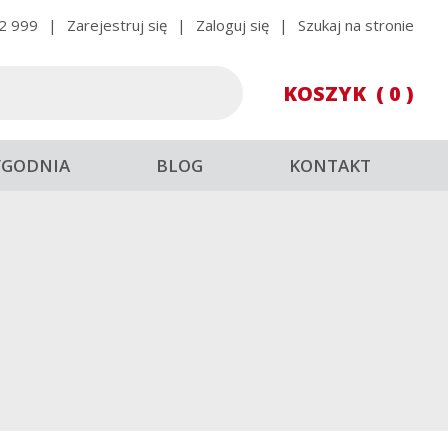
2 999
|
Zarejestruj się
|
Zaloguj się
|
Szukaj na stronie
KOSZYK
( 0 )
YGODNIA
BLOG
KONTAKT