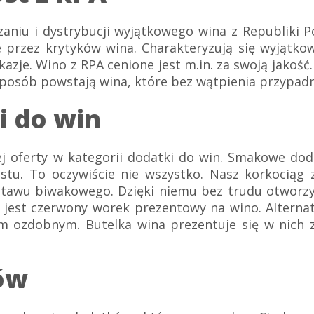
niu i dystrybucji wyjątkowego wina z Republiki Po
e przez krytyków wina. Charakteryzują się wyją
okazje. Wino z RPA cenione jest m.in. za swoją jako
posób powstają wina, które bez wątpienia przypadn
i do win
 oferty w kategorii dodatki do win. Smakowe dod
stu. To oczywiście nie wszystko. Nasz korkociąg
stawu biwakowego. Dzięki niemu bez trudu otworzys
jest czerwony worek prezentowy na wino. Alterna
m ozdobnym. Butelka wina prezentuje się w nich 
ów