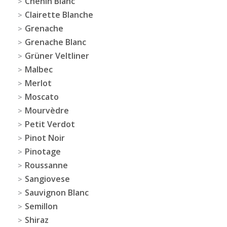
Chenin Blanc
Clairette Blanche
Grenache
Grenache Blanc
Grüner Veltliner
Malbec
Merlot
Moscato
Mourvèdre
Petit Verdot
Pinot Noir
Pinotage
Roussanne
Sangiovese
Sauvignon Blanc
Semillon
Shiraz