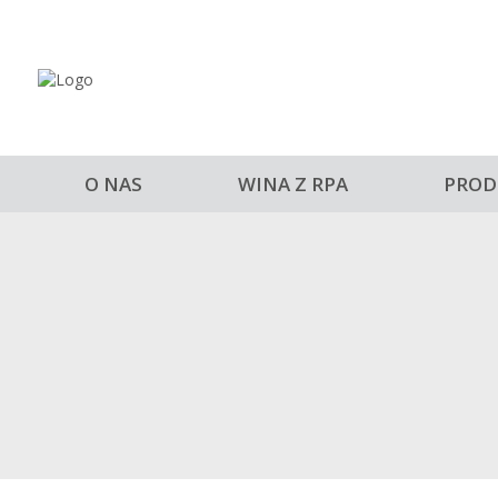
O NAS
WINA Z RPA
PROD