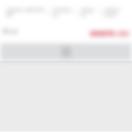
Zadzwoń: +48 502 602
Zarejestruj
Zaloguj
Szukaj na
|
|
|
999
się
się
stronie
KOSZYK
( 0 )
CABERNET SAUVIGNON