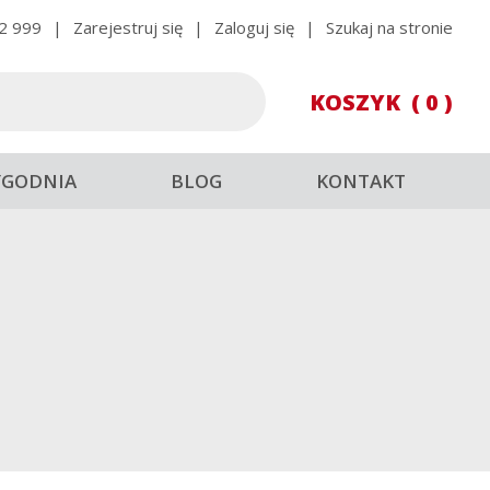
2 999
|
Zarejestruj się
|
Zaloguj się
|
Szukaj na stronie
KOSZYK
( 0 )
YGODNIA
BLOG
KONTAKT
ON MERLOT 2019