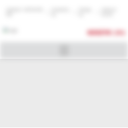
Zadzwoń: +48 502 602
Zarejestruj
Zaloguj
Szukaj na
|
|
|
999
się
się
stronie
KOSZYK
( 0 )
BRAMPTON OLD VINE RED 2018