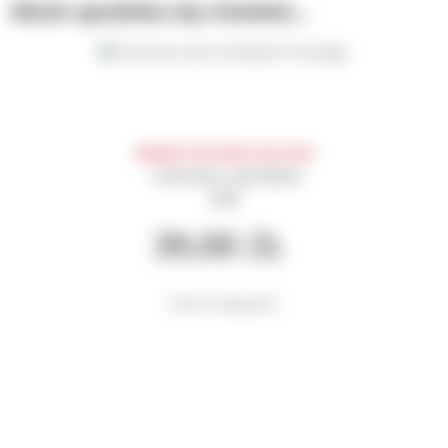
Może spodoba się również…
BRAMPTON PINOTAGE 2018
czerwone
wytrawne
RPA
39,00
ZŁ
Brak w magazynie