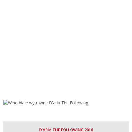
was:
is:
59,00 zł.
54,00 zł.
D’ARIA THE FOLLOWING 2016