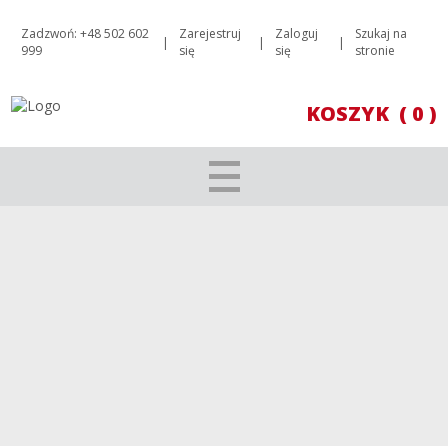
Zadzwoń: +48 502 602
Zarejestruj
Zaloguj
Szukaj na
|
|
|
999
się
się
stronie
KOSZYK
( 0 )
SAUVIGNON BLANC