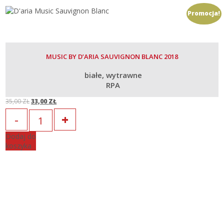
Promocja!
MUSIC BY D’ARIA SAUVIGNON BLANC 2018
białe
wytrawne
RPA
35,00
ZŁ
33,00
ZŁ
Original
Current
Ilość
price
price
Dodaj do
koszyka
was:
is:
35,00 zł.
33,00 zł.