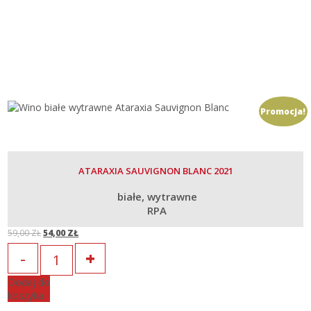
Promocja!
ATARAXIA SAUVIGNON BLANC 2021
białe
wytrawne
RPA
59,00
ZŁ
54,00
ZŁ
Original
Current
Ilość
price
price
Dodaj do
koszyka