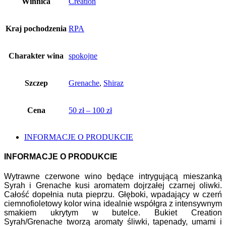
Winnica
Creation
Kraj pochodzenia
RPA
Charakter wina
spokojne
Szczep
Grenache
,
Shiraz
Cena
50 zł – 100 zł
INFORMACJE O PRODUKCIE
INFORMACJE O PRODUKCIE
Wytrawne czerwone wino będące intrygującą mieszanką
Syrah i Grenache kusi aromatem dojrzałej czarnej oliwki.
Całość dopełnia nuta pieprzu. Głęboki, wpadający w czerń
ciemnofioletowy kolor wina idealnie współgra z intensywnym
smakiem ukrytym w butelce. Bukiet Creation
Syrah/Grenache tworzą aromaty śliwki, tapenady, umami i