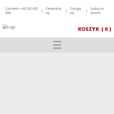
Zadzwoń: +48 502 602
Zarejestruj
Zaloguj
Szukaj na
|
|
|
999
się
się
stronie
KOSZYK
( 0 )
CREATION SUMAC GRENACHE 2019