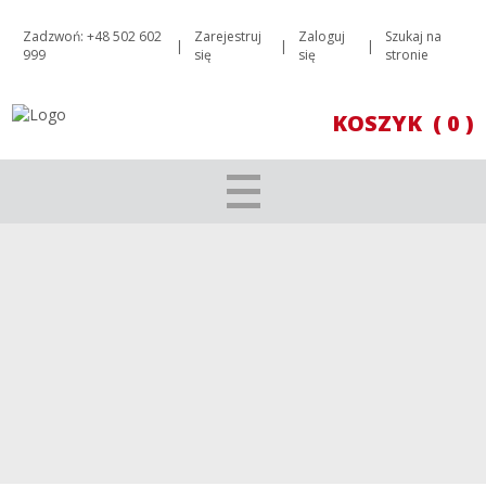
Zadzwoń: +48 502 602
Zarejestruj
Zaloguj
Szukaj na
|
|
|
999
się
się
stronie
KOSZYK
( 0 )
SEVEN SISTERS