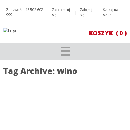
Zadzwoń: +48 502 602
Zarejestruj
Zaloguj
Szukaj na
|
|
|
999
się
się
stronie
KOSZYK
( 0 )
Tag Archive: wino