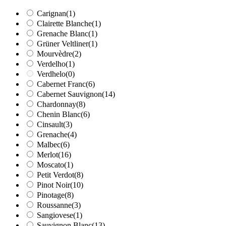
Carignan
(1)
Clairette Blanche
(1)
Grenache Blanc
(1)
Grüner Veltliner
(1)
Mourvèdre
(2)
Verdelho
(1)
Verdhelo
(0)
Cabernet Franc
(6)
Cabernet Sauvignon
(14)
Chardonnay
(8)
Chenin Blanc
(6)
Cinsault
(3)
Grenache
(4)
Malbec
(6)
Merlot
(16)
Moscato
(1)
Petit Verdot
(8)
Pinot Noir
(10)
Pinotage
(8)
Roussanne
(3)
Sangiovese
(1)
Sauvignon Blanc
(13)