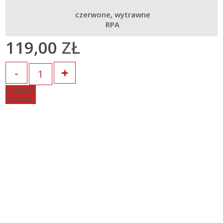
czerwone
wytrawne
RPA
119,00
ZŁ
Ilość
Dodaj do
koszyka