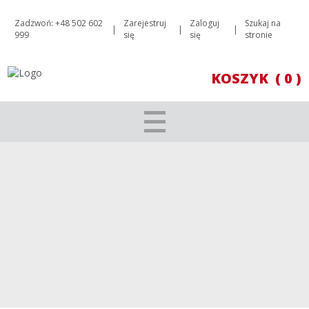
Zadzwoń: +48 502 602
Zarejestruj
Zaloguj
Szukaj na
|
|
|
999
się
się
stronie
KOSZYK
( 0 )
POWYŻEJ - 100 ZŁ