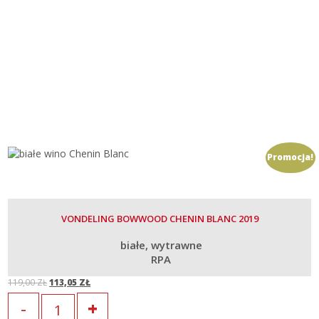
Promocja!
VONDELING BOWWOOD CHENIN BLANC 2019
białe
wytrawne
RPA
119,00
ZŁ
113,05
ZŁ
Original
Current
Ilość