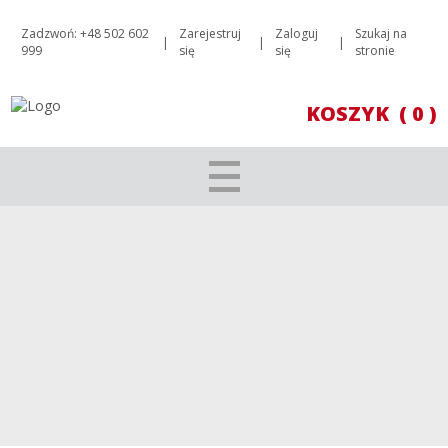
Zadzwoń: +48 502 602
Zarejestruj
Zaloguj
Szukaj na
|
|
|
999
się
się
stronie
KOSZYK
( 0 )
IONA ONE MAN BAND 2012