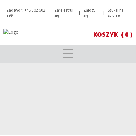
Zadzwoń: +48 502 602
Zarejestruj
Zaloguj
Szukaj na
|
|
|
999
się
się
stronie
KOSZYK
( 0 )
ZESTAWY PREZENTOWE