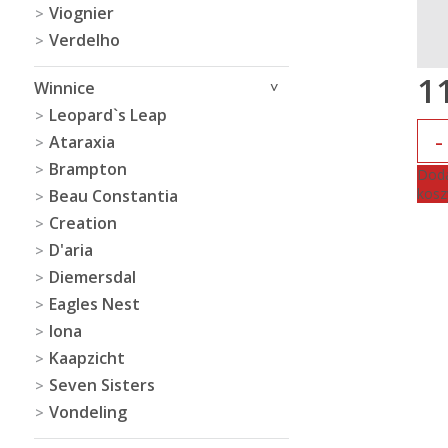
Viognier
Verdelho
1
Winnice
Leopard`s Leap
Ilość
Ataraxia
Brampton
Doda
kosz
Beau Constantia
Creation
D'aria
Diemersdal
Eagles Nest
Iona
Kaapzicht
Seven Sisters
Vondeling