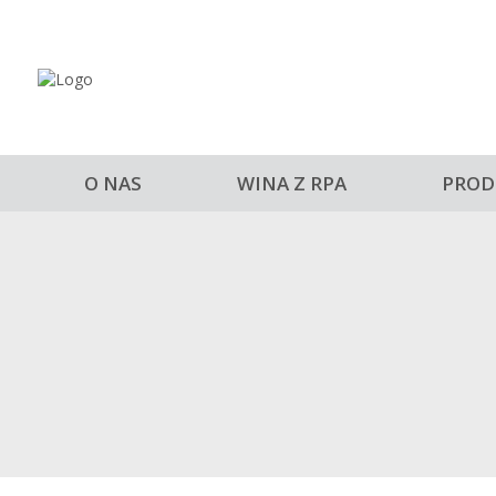
O NAS
WINA Z RPA
PROD