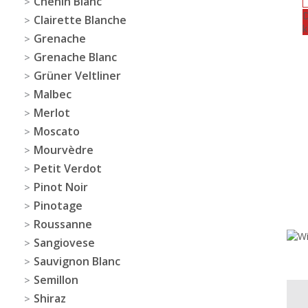
Chenin Blanc
D
Clairette Blanche
k
Grenache
Grenache Blanc
Grüner Veltliner
Malbec
Merlot
Moscato
Mourvèdre
Petit Verdot
Pinot Noir
Pinotage
Roussanne
Sangiovese
Sauvignon Blanc
Semillon
Shiraz