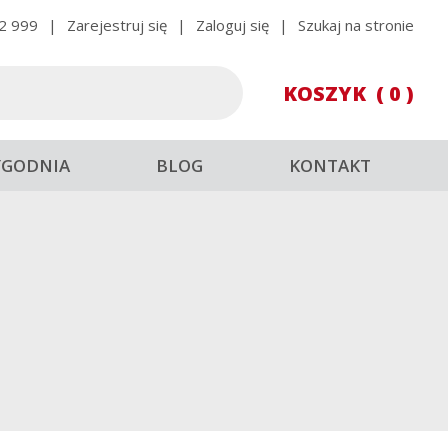
2 999
|
Zarejestruj się
|
Zaloguj się
|
Szukaj na stronie
KOSZYK
( 0 )
YGODNIA
BLOG
KONTAKT