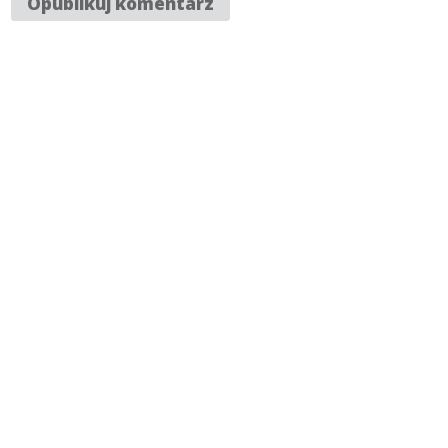
SKONTAKTUJ SIĘ Z NAMI
Adres biura: