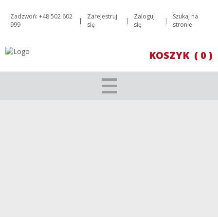
Zadzwoń: +48 502 602
Zarejestruj
Zaloguj
Szukaj na
|
|
|
999
się
się
stronie
KOSZYK
( 0 )
WINO NA ROMANTYCZNĄ KOLACJĘ