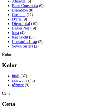
Ataraxia
(6)
Beau Constantia
(9)
Brampton
(8)
Creation
(21)
D'aria
(9)
Diemersdal
(10)
Eagles'Nest
(9)
Iona
(4)
Kaapzicht
(5)
Leopard`s Leap
(2)
Seven Sisters
(2)
Kolor
Kolor
białe
(37)
czerwone
(45)
różowe
(9)
Cena
Cena