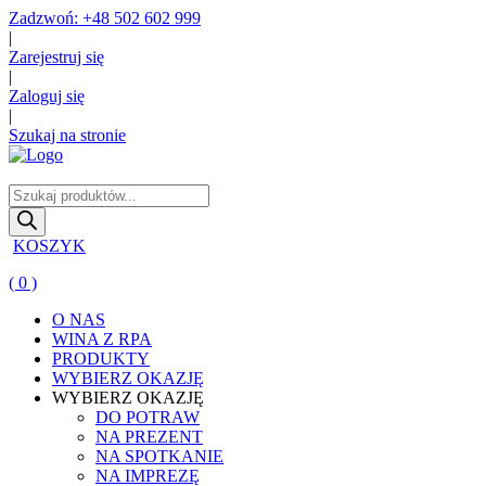
Zadzwoń: +48 502 602 999
|
Zarejestruj się
|
Zaloguj się
|
Szukaj na stronie
Wyszukiwarka
produktów
KOSZYK
( 0 )
O NAS
WINA Z RPA
PRODUKTY
WYBIERZ OKAZJĘ
WYBIERZ OKAZJĘ
DO POTRAW
NA PREZENT
NA SPOTKANIE
NA IMPREZĘ