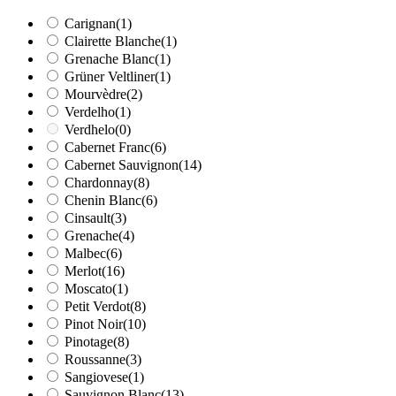
Carignan
(1)
Clairette Blanche
(1)
Grenache Blanc
(1)
Grüner Veltliner
(1)
Mourvèdre
(2)
Verdelho
(1)
Verdhelo
(0)
Cabernet Franc
(6)
Cabernet Sauvignon
(14)
Chardonnay
(8)
Chenin Blanc
(6)
Cinsault
(3)
Grenache
(4)
Malbec
(6)
Merlot
(16)
Moscato
(1)
Petit Verdot
(8)
Pinot Noir
(10)
Pinotage
(8)
Roussanne
(3)
Sangiovese
(1)
Sauvignon Blanc
(13)