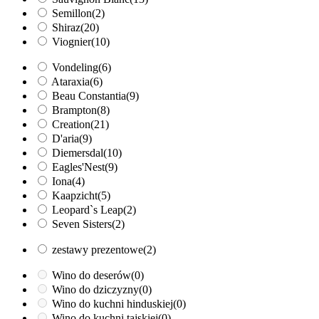
Semillon
(2)
Shiraz
(20)
Viognier
(10)
Vondeling
(6)
Ataraxia
(6)
Beau Constantia
(9)
Brampton
(8)
Creation
(21)
D'aria
(9)
Diemersdal
(10)
Eagles'Nest
(9)
Iona
(4)
Kaapzicht
(5)
Leopard`s Leap
(2)
Seven Sisters
(2)
zestawy prezentowe
(2)
Wino do deserów
(0)
Wino do dziczyzny
(0)
Wino do kuchni hinduskiej
(0)
Wino do kuchni tajskiej
(0)