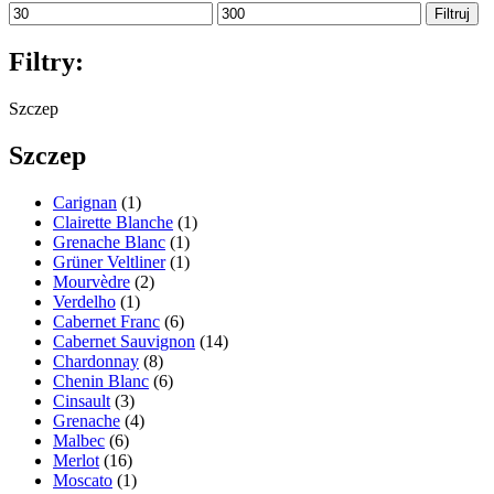
Cena
Cena
Filtruj
min.
maks.
Filtry:
Szczep
Szczep
Carignan
(1)
Clairette Blanche
(1)
Grenache Blanc
(1)
Grüner Veltliner
(1)
Mourvèdre
(2)
Verdelho
(1)
Cabernet Franc
(6)
Cabernet Sauvignon
(14)
Chardonnay
(8)
Chenin Blanc
(6)
Cinsault
(3)
Grenache
(4)
Malbec
(6)
Merlot
(16)
Moscato
(1)