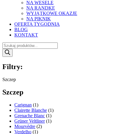
NA WESELE
NA RANDKĘ
WYJĄTKOWE OKAZJE
NA PIKNIK
OFERTA TYGODNIA
BLOG
KONTAKT
Wyszukiwarka
produktów
Filtry:
Szczep
Szczep
Carignan
(1)
Clairette Blanche
(1)
Grenache Blanc
(1)
Grüner Veltliner
(1)
Mourvèdre
(2)
Verdelho
(1)