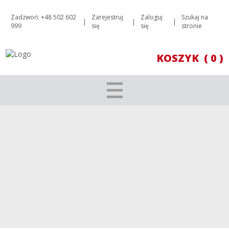
Zadzwoń: +48 502 602
Zarejestruj
Zaloguj
Szukaj na
|
|
|
999
się
się
stronie
KOSZYK
( 0 )
EAGLES’NEST THE LITTLE EAGLE WHITE
2020