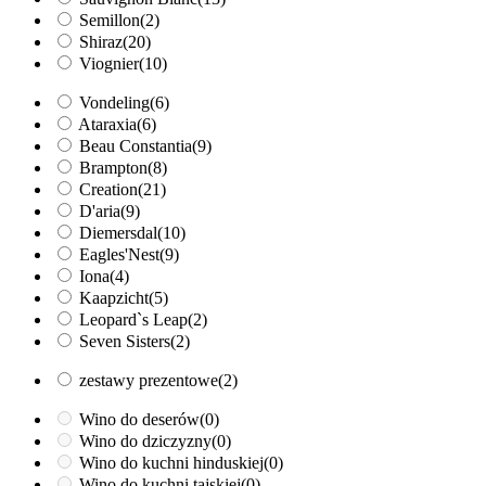
Semillon
(2)
Shiraz
(20)
Viognier
(10)
Vondeling
(6)
Ataraxia
(6)
Beau Constantia
(9)
Brampton
(8)
Creation
(21)
D'aria
(9)
Diemersdal
(10)
Eagles'Nest
(9)
Iona
(4)
Kaapzicht
(5)
Leopard`s Leap
(2)
Seven Sisters
(2)
zestawy prezentowe
(2)
Wino do deserów
(0)
Wino do dziczyzny
(0)
Wino do kuchni hinduskiej
(0)
Wino do kuchni tajskiej
(0)