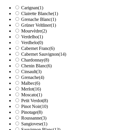
Carignan
(1)
Clairette Blanche
(1)
Grenache Blanc
(1)
Grüner Veltliner
(1)
Mourvèdre
(2)
Verdelho
(1)
Verdhelo
(0)
Cabernet Franc
(6)
Cabernet Sauvignon
(14)
Chardonnay
(8)
Chenin Blanc
(6)
Cinsault
(3)
Grenache
(4)
Malbec
(6)
Merlot
(16)
Moscato
(1)
Petit Verdot
(8)
Pinot Noir
(10)
Pinotage
(8)
Roussanne
(3)
Sangiovese
(1)
Sauvignon Blanc
(13)