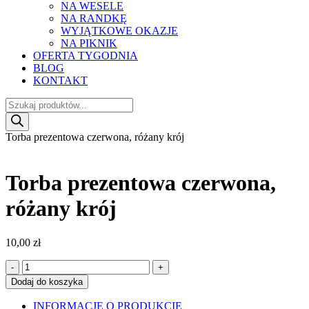
NA WESELE
NA RANDKĘ
WYJĄTKOWE OKAZJE
NA PIKNIK
OFERTA TYGODNIA
BLOG
KONTAKT
Wyszukiwarka
produktów
Torba prezentowa czerwona, różany krój
Torba prezentowa czerwona,
różany krój
10,00
zł
Ilość
Dodaj do koszyka
INFORMACJE O PRODUKCIE