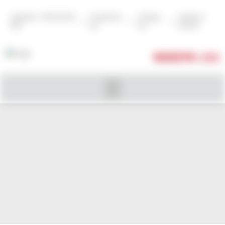
Zadzwoń: +48 502 602
Zarejestruj
Zaloguj
Szukaj na
|
|
|
999
się
się
stronie
KOSZYK
( 0 )
TORBA PREZENTOWA CZARNA, RÓŻANY
KRÓJ